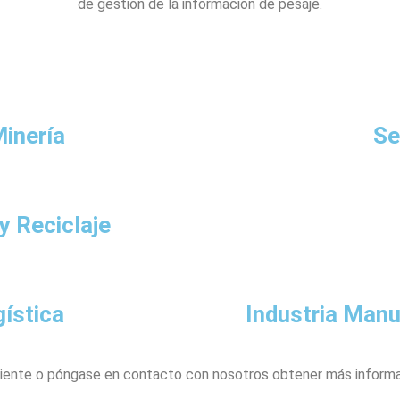
de gestión de la información de pesaje.
inería
Se
y Reciclaje
ística
Industria Manu
ciente o póngase en contacto con nosotros obtener más informac